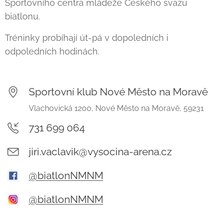
Sportovního centra mládeže Českého svazu
biatlonu.
Tréninky probíhají út-pá v dopoledních i
odpoledních hodinách.
Sportovní klub Nové Město na Moravě
Vlachovická 1200, Nové Město na Moravě, 59231
731 699 064
jiri.vaclavik@vysocina-arena.cz
@biatlonNMNM
@biatlonNMNM