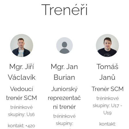
Trenéři
Mgr. Jiří
Mgr. Jan
Tomáš
Václavík
Burian
Janů
Vedoucí
Juniorský
Trenér SCM
trenér SCM
reprezentač
tréninkové
skupiny: U17 -
ní trenér
tréninkové
U19
skupiny: U16
tréninkové
skupiny:
kontakt:
kontakt: +420