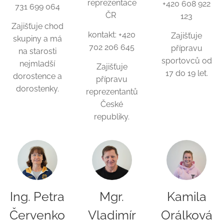
reprezentace
+420 608 922
731 699 064
ČR
123
Zajišťuje chod
kontakt: +420
Zajišťuje
skupiny a má
702 206 645
přípravu
na starosti
sportovců od
nejmladší
Zajišťuje
17 do 19 let.
dorostence a
přípravu
dorostenky.
reprezentantů
České
republiky.
Ing. Petra
Mgr.
Kamila
Červenko
Vladimír
Orálková