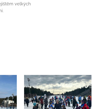
ějištěm velkých
i.