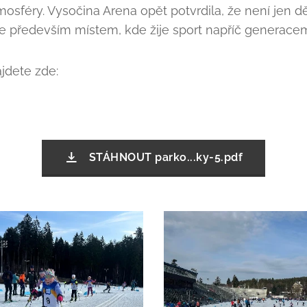
mosféry. Vysočina Arena opět potvrdila, že není jen d
le především místem, kde žije sport napříč generacem
jdete zde:
STÁHNOUT parko...ky-5.pdf