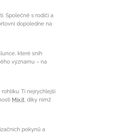
. Společně s rodiči a
portovní dopoledne na
lunce, které sníh
tového významu – na
rohlíku. Ti nejrychlejší
nosti
Mix.it
, díky nimž
izačních pokynů a