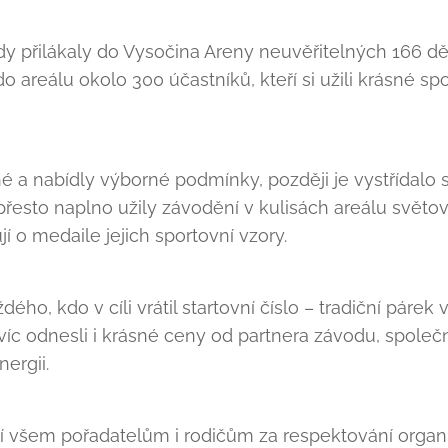
 přilákaly do Vysočina Areny neuvěřitelných 166 dětí
 areálu okolo 300 účastníků, kteří si užili krásné s
é a nabídly výborné podmínky, později je vystřídalo s
i přesto naplno užily závodění v kulisách areálu svě
jí o medaile jejich sportovní vzory.
o, kdo v cíli vrátil startovní číslo – tradiční párek v 
avíc odnesli i krásné ceny od partnera závodu, společ
ergii.
í všem pořadatelům i rodičům za respektování organ