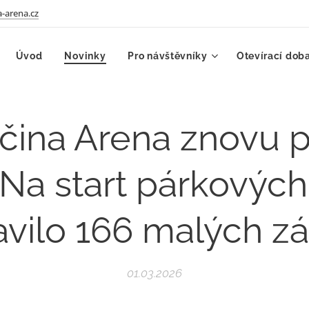
-arena.cz
Úvod
Novinky
Pro návštěvníky
Otevírací dob
čina Arena znovu pa
Na start párkovýc
avilo 166 malých z
01.03.2026