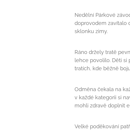
Nedělní Párkové závody
doprovodem zavítalo do
sklonku zimy.
Ráno držely tratě pevn
lehce povolilo. Děti s
tratích, kde běžně boju
Odměna čekala na každéh
v každé kategorii si n
mohli zdravě doplnit en
Velké poděkování patř