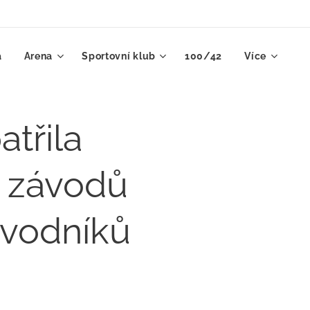
a
Arena
Sportovní klub
100/42
Více
třila
h závodů
ávodníků