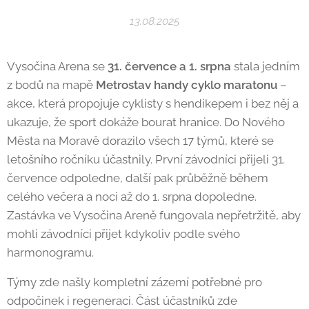
13.08.2025
Vysočina Arena se
31. července a 1. srpna
stala jedním
z bodů na mapě
Metrostav handy cyklo maratonu
–
akce, která propojuje cyklisty s hendikepem i bez něj a
ukazuje, že sport dokáže bourat hranice. Do Nového
Města na Moravě dorazilo všech 17 týmů, které se
letošního ročníku účastnily. První závodníci přijeli 31.
července odpoledne, další pak průběžně během
celého večera a noci až do 1. srpna dopoledne.
Zastávka ve Vysočina Areně fungovala nepřetržitě, aby
mohli závodníci přijet kdykoliv podle svého
harmonogramu.
Týmy zde našly kompletní zázemí potřebné pro
odpočinek i regeneraci. Část účastníků zde