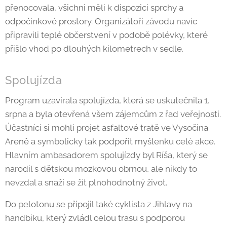
přenocovala, všichni měli k dispozici sprchy a
odpočinkové prostory. Organizátoři závodu navíc
připravili teplé občerstvení v podobě polévky, které
přišlo vhod po dlouhých kilometrech v sedle.
Spolujízda
Program uzavírala spolujízda, která se uskutečnila 1.
srpna a byla otevřená všem zájemcům z řad veřejnosti.
Účastníci si mohli projet asfaltové tratě ve Vysočina
Areně a symbolicky tak podpořit myšlenku celé akce.
Hlavním ambasadorem spolujízdy byl Ríša, který se
narodil s dětskou mozkovou obrnou, ale nikdy to
nevzdal a snaží se žít plnohodnotný život.
Do pelotonu se připojil také cyklista z Jihlavy na
handbiku, který zvládl celou trasu s podporou