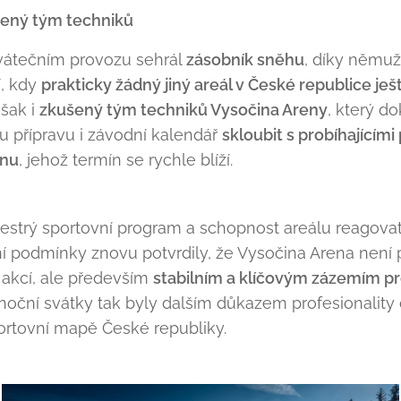
šený tým techniků
svátečním provozu sehrál
zásobník sněhu
, díky němuž
í, kdy
prakticky žádný jiný areál v České republice je
šak i
zkušený tým techniků Vysočina Areny
, který d
u přípravu i závodní kalendář
skloubit s probíhajícím
onu
, jehož termín se rychle blíží.
estrý sportovní program a schopnost areálu reagova
ční podmínky znovu potvrdily, že Vysočina Arena není
akcí, ale především
stabilním a klíčovým zázemím pr
ánoční svátky tak byly dalším důkazem profesionality
rtovní mapě České republiky.