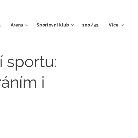
a
Arena
Sportovní klub
100/42
Více
 sportu:
váním i