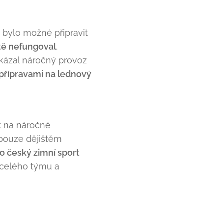
 bylo možné připravit
ště nefungoval
.
okázal náročný provoz
i přípravami na lednový
t na náročné
 pouze dějištěm
o český zimní sport
 celého týmu a