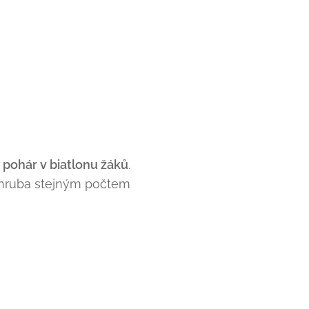
 pohár v biatlonu žáků
.
zhruba stejným počtem