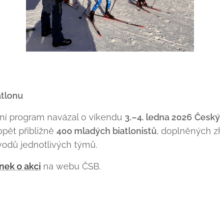
atlonu
ní program navázal o víkendu
3.–4. ledna 2026
Český
opět přibližně
400 mladých biatlonistů
, doplněných 
vodů jednotlivých týmů.
nek o akci
na webu ČSB.