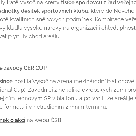
aly tratě Vysočina Areny
tisíce sportovců z řad veřejno
ednotky desítek sportovních klubů
, které do Nového
jistotě kvalitních sněhových podmínek. Kombinace veř
avy kladla vysoké nároky na organizaci i ohleduplnost
vat plynulý chod areálu.
vé závody CER CUP
osince
hostila Vysočina Arena mezinárodní biatlonov
onal Cup). Závodníci z několika evropských zemí prově
jícím lednovým SP v biatlonu a potvrdili, že areál j
 formátu i v netradičním zimním termínu.
nek o akci
na webu ČSB.