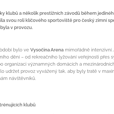
tky klubů a několik prestižních závodů během jediné
la svou roli klíčového sportoviště pro český zimní spo
ebyla v provozu.
období bylo ve
Vysočina Arena
mimořádně intenzivní. 
ího dění – od rekreačního lyžování veřejnosti přes 
po organizaci významných domácích a mezinárodních 
ilo udržet provoz vyvážený tak, aby byly tratě v ma
ám návštěvníků.
 trénujících klubů