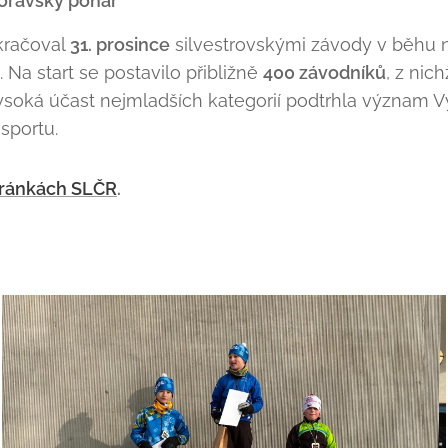
oravský pohár
kračoval
31. prosince
silvestrovskými závody v běhu n
. Na start se postavilo přibližně
400 závodníků
, z nic
vysoká účast nejmladších kategorií podtrhla význam 
sportu.
tránkách SLČR
.