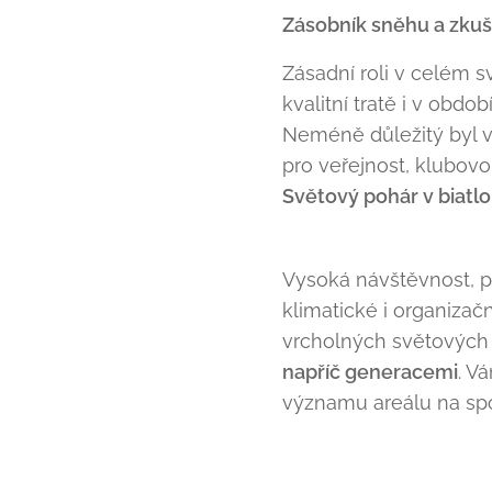
Zásobník sněhu a zku
Zásadní roli v celém 
kvalitní tratě i v obdob
Neméně důležitý byl v
pro veřejnost, klubovo
Světový pohár v biatl
Vysoká návštěvnost, p
klimatické i organiza
vrcholných světových 
napříč generacemi
. V
významu areálu na spo