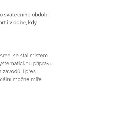
ho svátečního období.
rt i v době, kdy
Areál se stal místem
systematickou přípravu
závodů. I přes
ximální možné míře