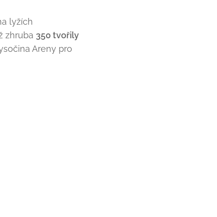
a lyžích
hž zhruba
350 tvořily
Vysočina Areny pro