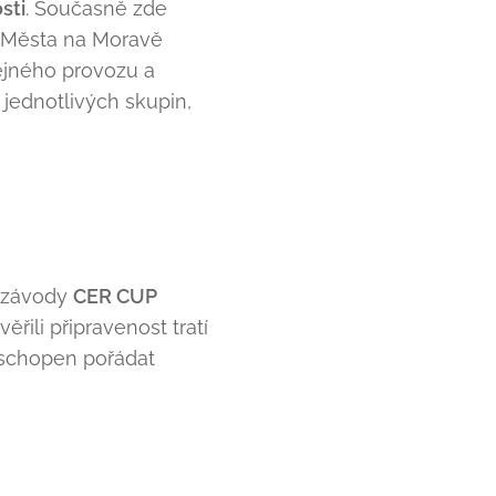
sti
. Současně zde
 Města na Moravě
ejného provozu a
 jednotlivých skupin,
é závody
CER CUP
řili připravenost tratí
e schopen pořádat