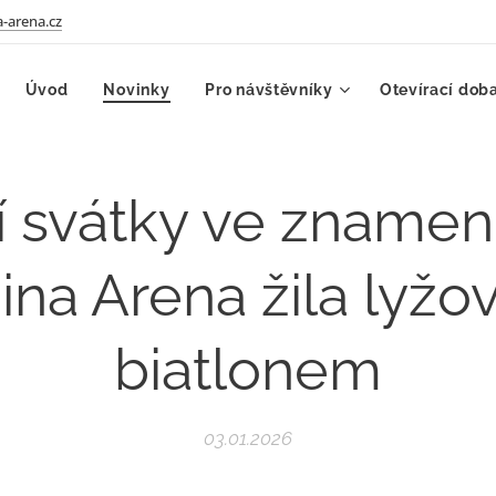
-arena.cz
Úvod
Novinky
Pro návštěvníky
Otevírací dob
 svátky ve znamení
na Arena žila lyžo
biatlonem
03.01.2026