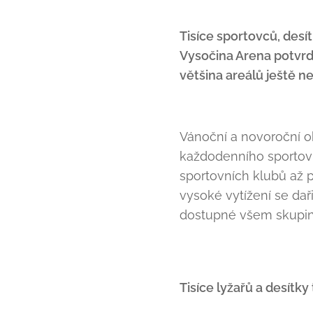
Tisíce sportovců, desí
Vysočina Arena potvrdi
většina areálů ještě n
Vánoční a novoroční 
každodenního sportovn
sportovních klubů až 
vysoké vytížení se dař
dostupné všem skupin
Tisíce lyžařů a desítky