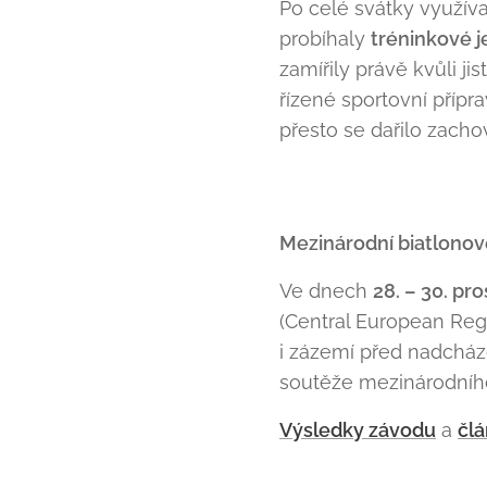
Po celé svátky využív
probíhaly
tréninkové j
zamířily právě kvůli 
řízené sportovní přípr
přesto se dařilo zacho
Mezinárodní biatlono
Ve dnech
28. – 30. pr
(Central European Regi
i zázemí před nadcháze
soutěže mezinárodního
Výsledky závodu
a
člá