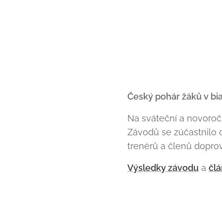
Český pohár žáků v bi
Na sváteční a novoroč
Závodů se zúčastnilo 
trenérů a členů dopro
Výsledky závodu
a
člá