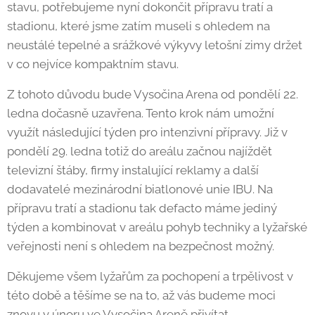
stavu, potřebujeme nyní dokončit přípravu tratí a
stadionu, které jsme zatím museli s ohledem na
neustálé tepelné a srážkové výkyvy letošní zimy držet
v co nejvíce kompaktním stavu.
Z tohoto důvodu bude Vysočina Arena od pondělí 22.
ledna dočasně uzavřena. Tento krok nám umožní
využít následující týden pro intenzivní přípravy. Již v
pondělí 29. ledna totiž do areálu začnou najíždět
televizní štáby, firmy instalující reklamy a další
dodavatelé mezinárodní biatlonové unie IBU. Na
přípravu tratí a stadionu tak defacto máme jediný
týden a kombinovat v areálu pohyb techniky a lyžařské
veřejnosti není s ohledem na bezpečnost možný.
Děkujeme všem lyžařům za pochopení a trpělivost v
této době a těšíme se na to, až vás budeme moci
znovu v únoru ve Vysočina Areně přivítat.