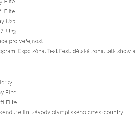
y Elite
i Elite
ny U23
ži U23
ace pro veřejnost
ram, Expo zóna, Test Fest, dětská zóna, talk show a 
iorky
y Elite
i Elite
íkendu: elitní závody olympijského cross-country