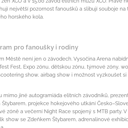
h žen XCO a v 15:00 závod elitních mužů XCO. Právě n
ahují největší pozornost fanoušků a slibují souboje na 
ého horského kola.
am pro fanoušky i rodiny
m Městě není jen o závodech. Vysočina Arena nabíd
est Fest, Expo zónu, dětskou zónu, týmové zóny, wo
cootering show, airbag show i možnost vyzkoušet si
u mimo jiné autogramiáda elitních závodníků, preze
Štybarem, projekce hokejového utkání Česko–Slov
vé zóně a večerní Night Race spojený s MTB party. V 
talk show se Zdeňkem Štybarem, adrenalinové exhib
a.