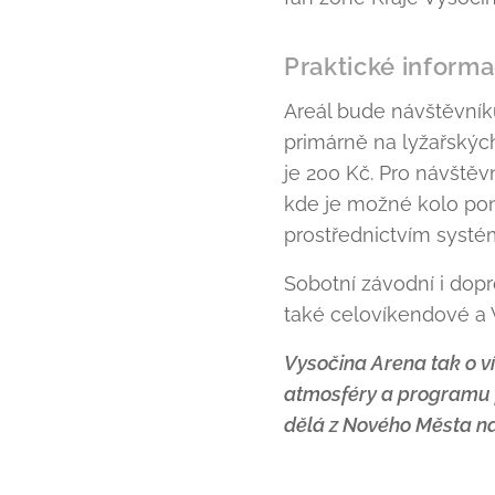
Praktické inform
Areál bude návštěvník
primárně na lyžařských
je 200 Kč. Pro návštěv
kde je možné kolo pon
prostřednictvím systé
Sobotní závodní i dopr
také celovíkendové a 
Vysočina Arena tak o v
atmosféry a programu pr
dělá z Nového Města na