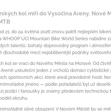
rských kol míří do Vysočina Areny. Nové 
 MTB
 21. do 24. května 2026 znovu patřit nejlepším biker
 WHOOP UCI Mountain Bike World Series nabídne zá
dých talentů, bohatý doprovodný program i atmosféru,
 dlouhodobě mezi nejoblíbenější podniky světového
h kol se vrací do Nového Města na Moravě. Od čtvrtk
 Areně uskuteční jeden z vrcholů domácí cyklistické
ích sportovních akcí, které areál pravidelně hostí.
 mimořádné jméno — podle pořadatelů byl už desetk
 jezdci i fanoušky je známý především technickou tr
podél okruhu.
e mimořádně silné obsazení. V Novém Městě by se měli