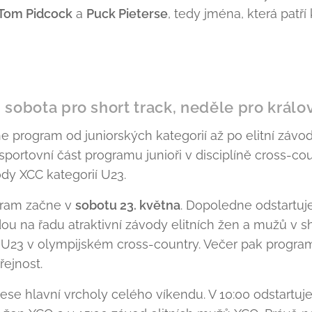
 Tom Pidcock
a
Puck Pieterse
, tedy jména, která patř
 sobota pro short track, neděle pro král
e program od juniorských kategorií až po elitní záv
portovní část programu junioři v disciplíně cross-coun
dy XCC kategorií U23.
gram začne v
sobotu 23. května
. Dopoledne odstartuje
ou na řadu atraktivní závody elitních žen a mužů v s
m U23 v olympijském cross-country. Večer pak progra
řejnost.
ese hlavní vrcholy celého víkendu. V 10:00 odstartuje