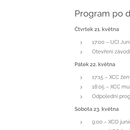
Program po 
Čtvrtek 21. května
17:00 – UCI Juni
Otevření závodn
Pátek 22. května
17:15 – XCC že
18:05 – XCC mu
Odpolední prog
Sobota 23. května
9:00 – XCO juni