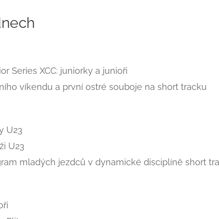
dnech
or Series XCC: juniorky a junioři
ího víkendu a první ostré souboje na short tracku
ny U23
ži U23
ram mladých jezdců v dynamické disciplíně short tr
oři