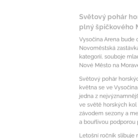
Světový pohár ho
plný špičkového
Vysočina Arena bude od
Novoměstská zastávka
kategorií, souboje mla
Nové Město na Moravě
Světový pohár horskýc
května se ve Vysočina
jedna z nejvýznamnějš
ve světě horských kol
závodem sezony a mezi
a bouřlivou podporou 
Letošní ročník slibuj