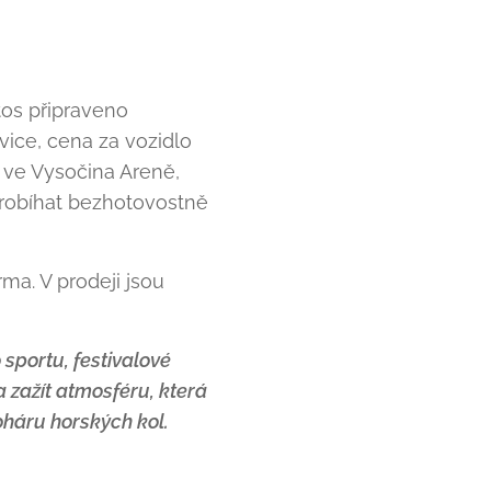
tos připraveno
vice, cena za vozidlo
o ve Vysočina Areně,
probíhat bezhotovostně
ma. V prodeji jsou
sportu, festivalové
a zažít atmosféru, která
oháru horských kol.