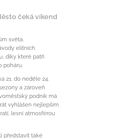
Město čeká víkend
ům světa.
vody elitních
 díky které patří
 poháru.
a 21. do neděle 24.
 sezony a zároveň
 Novoměstský podnik má
rát vyhlášen nejlepším
atí, lesní atmosférou
 představit také