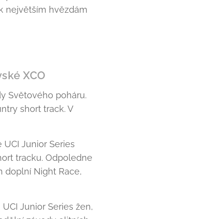
í k největším hvězdám
ovské XCO
ody Světového poháru.
try short track. V
 UCI Junior Series
hort tracku. Odpoledne
m doplní Night Race,
 UCI Junior Series žen,