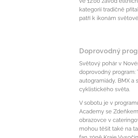
ve 12:00 závod elitníc
kategorií tradičně přit
patří k ikonám světov
Doprovodný progr
Světový pohár v Nové
doprovodný program: T
autogramiády, BMX a s
cyklistického světa.
V sobotu je v program
Academy se Zdeňkem 
obrazovce v cateringo
mohou těšit také na 
fan zóně Kraje Vysočin