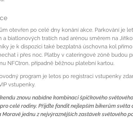
ace
ům otevřen po celé dny konání akce. Parkování je le
 a biatlonových tratích nad arénou směrem na Jiříko
níky je k dispozici také bezplatná úschovna kol přím
echat i přes noc. Platby v cateringové zóně budou 
mu NFCtron, případně běžnou platební kartou.
ovodný program je letos po registraci vstupenky zdar
VIP vstupenky.
íkendu znovu nabídne kombinaci špičkového světového 
o celé rodiny. Přijďte fandit nejlepším bikerům světa 
 Moravě jednu z nejvýraznějších zastávek světového p