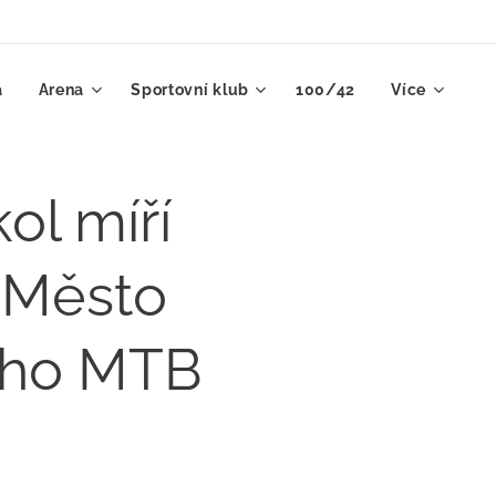
a
Arena
Sportovní klub
100/42
Více
ol míří
 Město
ého MTB