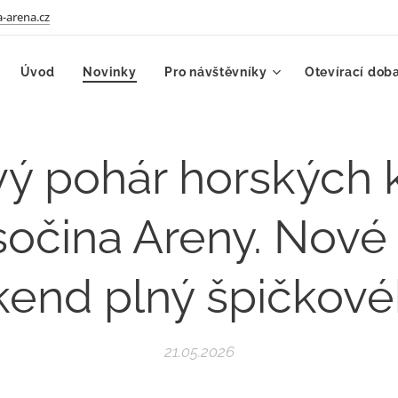
-arena.cz
Úvod
Novinky
Pro návštěvníky
Otevírací dob
ý pohár horských k
sočina Areny. Nové
íkend plný špičkov
21.05.2026