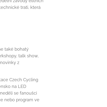
edělní závody elitních
technické trati, která
ne také bohatý
rkshopy, talk show,
 novinky z
ntace Czech Cycling
ensko na LED
neděli se fanoušci
ice nebo program ve