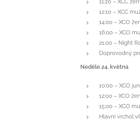
11:20 – XCC žen
12:10 – XCC muž
14:00 – XCO že
16:00 – XCO mu
21:00 – Night R
Doprovodný prog
Neděle 24. května
10:00 – XCO jun
12:00 – XCO žen
15:00 – XCO muž
Hlavní vrchol v