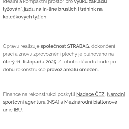
ideální a kompaktní prostor pro
výuku základů
lyžování, jízdu na in-line bruslích i trénink na
kolečkových lyžích.
Opravu realizuje
společnost STRABAG
, dokončení
prací a znovu zprovoznění plochy je plánováno na
úterý 11. listopadu 2025
. Z tohoto důvodu bude po
dobu rekonstrukce
provoz areálu omezen.
Finance na rekonstrukci poskytli
Nadace ČEZ
,
Národní
sportovní agentura (NSA)
a
Mezinárodní biatlonové
unie IBU
.