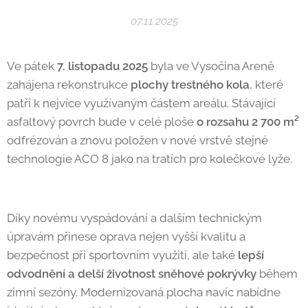
07.11.2025
Ve pátek
7. listopadu 2025
byla ve Vysočina Areně
zahájena rekonstrukce
plochy trestného kola
, které
patří k nejvíce využívaným částem areálu. Stávající
asfaltový povrch bude v celé ploše
o rozsahu 2 700 m²
odfrézován a znovu položen v nové vrstvě stejné
technologie ACO 8 jako na tratích pro kolečkové lyže.
Díky novému vyspádování a dalším technickým
úpravám přinese oprava nejen vyšší kvalitu a
bezpečnost při sportovním využití, ale také
lepší
odvodnění a delší životnost sněhové pokrývky
během
zimní sezóny. Modernizovaná plocha navíc nabídne