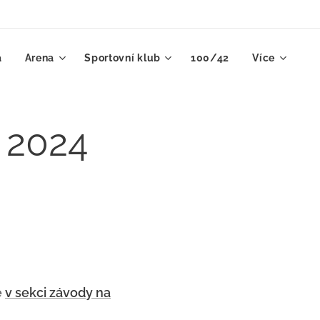
a
Arena
Sportovní klub
100/42
Více
 2024
e
v sekci závody na