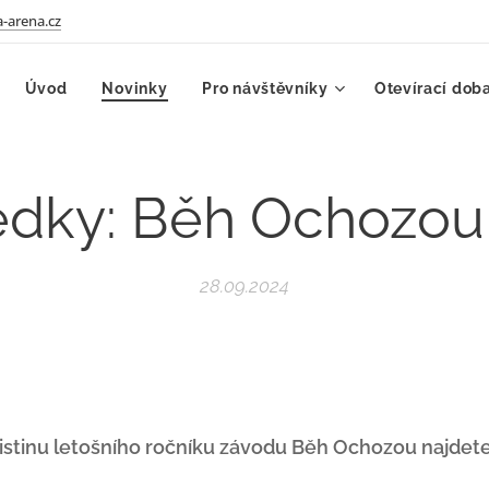
-arena.cz
Úvod
Novinky
Pro návštěvníky
Otevírací dob
edky: Běh Ochozou
28.09.2024
 listinu letošního ročníku závodu Běh Ochozou najdet