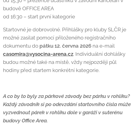
od 15:30 – prezence účastníků v závodní kanceláři v
budově OFFICE AREA
od 16:30 – start první kategorie
Startovné je dobrovolné. Přihlášky pro kluby SLČR je
možné zasílat pomocí přiloženého registračního
dokumentu do
pátku 12. června 2026
na e-mail
casomira@vysocina-arena.cz
. Individuální dohlášky
budou možné také na místě, vždy nejpozději půl
hodiny před startem konkrétní kategorie.
A co by to byly za párkové závody bez párku v rohlíku?
Každý závodník si po odevzdání startovního čísla může
vyzvednout párek v rohlíku dole v garáži v suterénu
budovy Office Area.