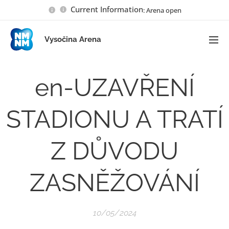
Current Information
: Arena open
Vysočina Arena
en-UZAVŘENÍ
STADIONU A TRATÍ
Z DŮVODU
ZASNĚŽOVÁNÍ
10/05/2024