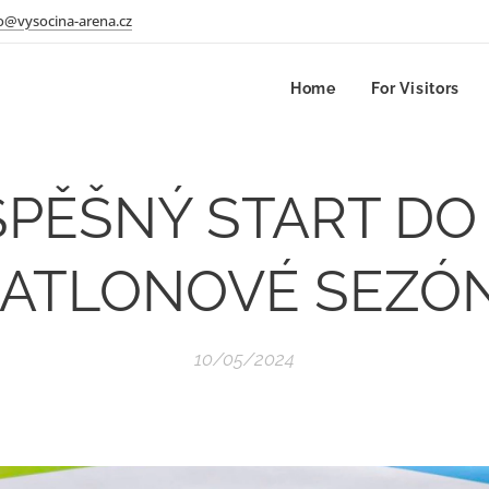
o@vysocina-arena.cz
Home
For Visitors
SPĚŠNÝ START DO
IATLONOVÉ SEZÓ
10/05/2024