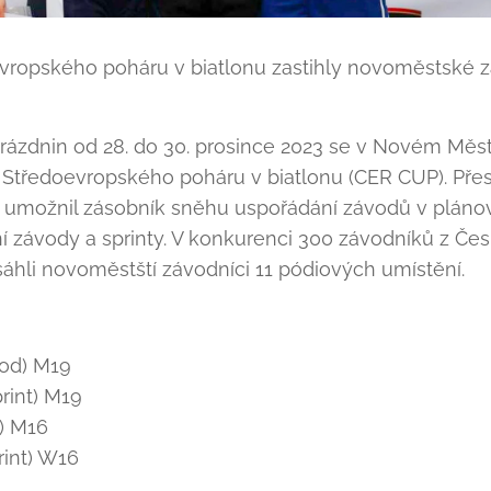
evropského poháru v biatlonu zastihly novoměstské z
rázdnin od 28. do 30. prosince 2023 se v Novém Měs
 Středoevropského poháru v biatlonu (CER CUP). Přes 
o, umožnil zásobník sněhu uspořádání závodů v plá
ní závody a sprinty. V konkurenci 300 závodníků z Če
áhli novoměstští závodníci 11 pódiových umístění.
vod) M19
rint) M19
t) M16
int) W16