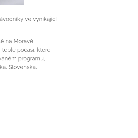
ávodníky ve vynikající
tě na Moravě
teplé počasí, které
novaném programu,
ska, Slovenska,