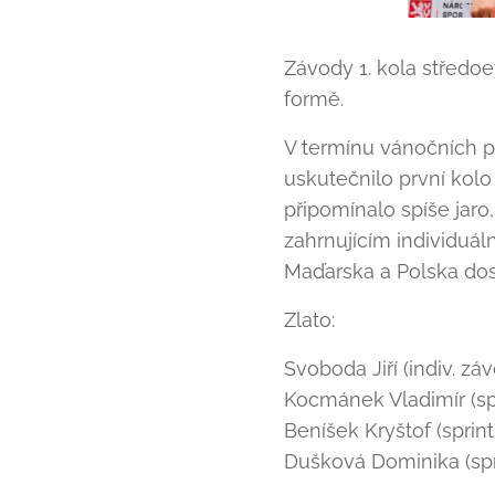
Závody 1. kola středo
formě.
V termínu vánočních p
uskutečnilo první kolo
připomínalo spíše jar
zahrnujícím individuál
Maďarska a Polska dos
Zlato:
Svoboda Jiří (indiv. zá
Kocmánek Vladimír (sp
Beníšek Kryštof (sprin
Dušková Dominika (spr