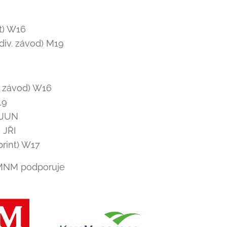
t) W16
div. závod) M19
. závod) W16
19
) JUN
 JŘI
print) W17
NMNM podporuje