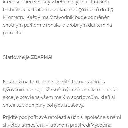
které si změří své síly v běhu na lyžích klasickou
technikou na tratích o délkách od 50 metrů do 1,5
kilometru. Každý malý závodník bude odměněn
chutným párkem v rohlíku a drobným dárkem na
památku.
Startovné je
ZDARMA!
Nezáleží na tom, zda vaše dítě teprve začíná s
lyžováním nebo je již zkušeným závodníkem – naše
akce je otevřena všem malým sportovcům, kteří si
chtějí užít den plný pohybu a zábavy.
Přijďte podpořit své ratolesti a užít si společně s námi
skvělou atmosféru v krásném prostředí Vysočina