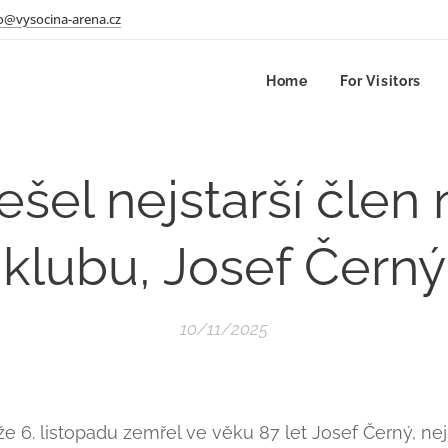
o@vysocina-arena.cz
Home
For Visitors
šel nejstarší člen
klubu, Josef Černý
10/11/2025
že 6. listopadu zemřel ve věku 87 let Josef Černý, ne