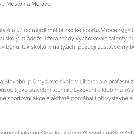
vé Město na Moravě.
stě a už od mládí měl blízko ke sportu. V roce 1952
ovní školy mládeže, která tehdy vychovávala talenty p
ak běhu, tak skokům na lyžích, později zůstal věrný 
a Stavební průmyslové škole v Liberci, ale profesní ž
obil jako stavební technik. Lyžování a klub mu zůst
dné sportovní akce a aktivně pomáhal i při výstavbě 
mínat jako na člověka, který měl sport i naše měst