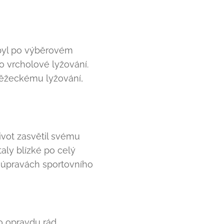
 byl po výběrovém
ro vrcholové lyžování.
běžeckému lyžování,
ivot zasvětil svému
aly blízké po celý
a úpravách sportovního
o opravdu rád.