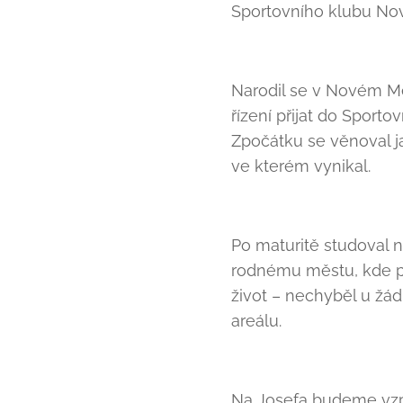
Sportovního klubu No
Narodil se v Novém Mě
řízení přijat do Sport
Zpočátku se věnoval j
ve kterém vynikal.
Po maturitě studoval n
rodnému městu, kde půs
život – nechyběl u žá
areálu.
Na Josefa budeme vzpo