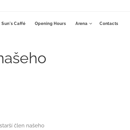
Sun's Caffé
Opening Hours
Arena
Contacts
 našeho
jstarší člen našeho