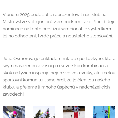
V únoru 2025 bude Julie reprezentovat náš klub na
Mistrovství světa juniorů v americkém Lake Placid. Její
nominace na tento prestižní šampionát je výsledkem
jejího odhodlání, tvrdé práce a neustálého zlepšování.
Julie Ošmerová je příkladem mladé sportovkyně, která
svým nasazením a vášní pro severskou kombinaci a
skok na lyžích inspiruje nejen své vrstevníky, ale i celou
sportovní komunitu. Jsme hrdí, že je členkou našeho
klubu, a přejeme jí mnoho úspěchů v nadcházejících
závodech!