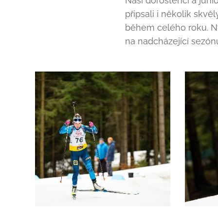
Naši dorostenci a jun
připsali i několik skvěl
během celého roku. Ny
na nadcházející sezón