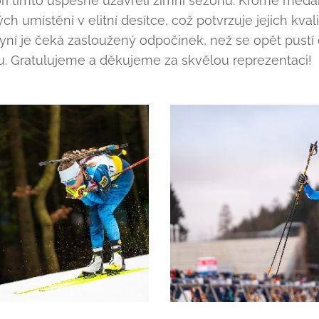
ioři tímto úspěšně uzavřeli zimní sezónu. Kromě meda
ých umístění v elitní desítce, což potvrzuje jejich kval
ní je čeká zasloužený odpočinek, než se opět pustí d
u. Gratulujeme a děkujeme za skvělou reprezentaci!