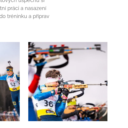
ilových úspěchů si
itní práci a nasazení
o tréninku a příprav