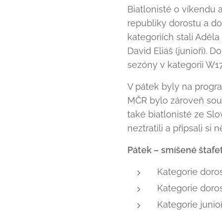
Biatlonisté o víkendu 
republiky dorostu a d
kategoriích stali Adé
David Eliáš (junioři).
sezóny v kategorii W17
V pátek byly na progra
MČR bylo zároveň souč
také biatlonisté ze Sl
neztratili a připsali si
Pátek – smíšené štafet
Kategorie doros
Kategorie doros
Kategorie juni