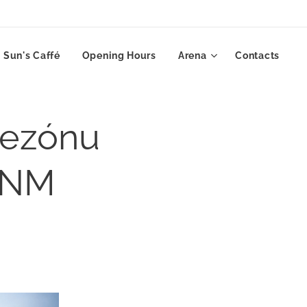
Sun's Caffé
Opening Hours
Arena
Contacts
 sezónu
MNM