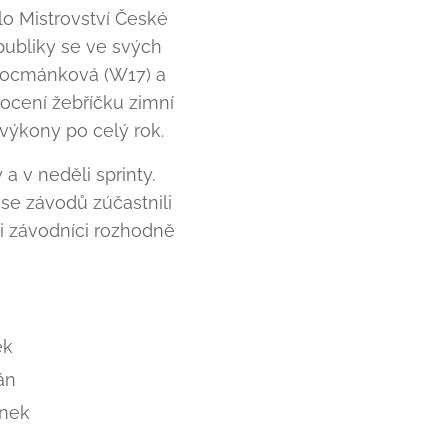
lo Mistrovství České
ubliky se ve svých
 Kocmánková (W17) a
nocení žebříčku zimní
výkony po celý rok.
a v neděli sprinty.
se závodů zúčastnili
ši závodníci rozhodně
ek
án
ánek