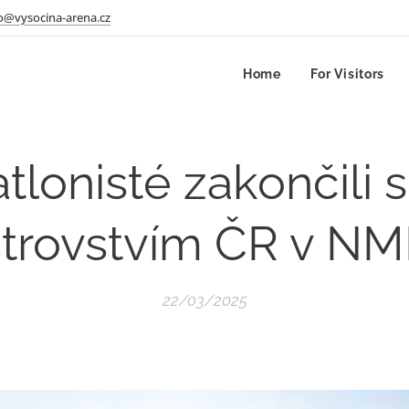
o@vysocina-arena.cz
Home
For Visitors
tlonisté zakončili
strovstvím ČR v N
22/03/2025