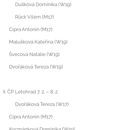
🥈🥈Dušková Dominika (W19)
🥈🥈Rück Vilém (M17)
🥉Cipra Antonín (M17)
🥉Malušková Kateřina (W19)
🥉Švecová Natálie (W19)
🥉Dvořáková Tereza (W19)
II. ČP Letohrad 7. 2. – 8. 2.
🥇🥇Dvořáková Tereza (W17)
🥇Cipra Antonín (M17)
🥇Kocmánková Dominika (W19)