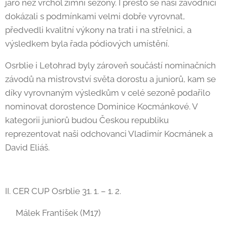
jaro než vrchol zimní sezóny. I přesto se naši závodníci
dokázali s podmínkami velmi dobře vyrovnat,
předvedli kvalitní výkony na trati i na střelnici, a
výsledkem byla řada pódiových umístění.
Osrblie i Letohrad byly zároveň součástí nominačních
závodů na mistrovství světa dorostu a juniorů, kam se
díky vyrovnaným výsledkům v celé sezoně podařilo
nominovat dorostence Dominice Kocmánkové. V
kategorii juniorů budou Českou republiku
reprezentovat naši odchovanci Vladimír Kocmánek a
David Eliáš.
II. CER CUP Osrblie 31. 1. – 1. 2.
🥇Málek František (M17)