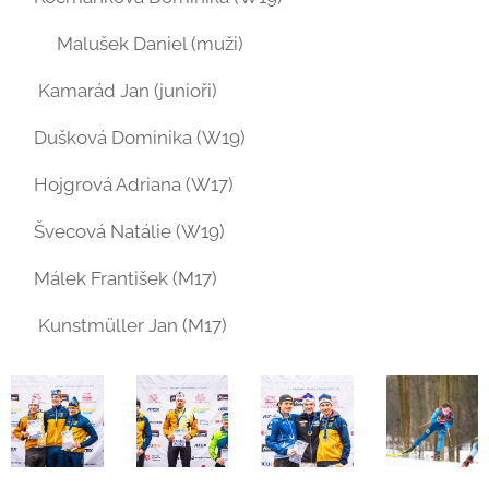
🥈🥈Malušek Daniel (muži)
🥈 Kamarád Jan (junioři)
🥈Dušková Dominika (W19)
🥈Hojgrová Adriana (W17)
🥉Švecová Natálie (W19)
🥉Málek František (M17)
🥉 Kunstmüller Jan (M17)