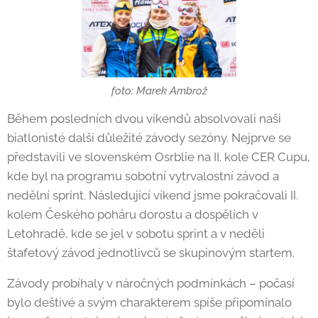
foto: Marek Ambrož
Během posledních dvou víkendů absolvovali naši
biatlonisté další důležité závody sezóny. Nejprve se
představili ve slovenském Osrblie na II. kole CER Cupu,
kde byl na programu sobotní vytrvalostní závod a
nedělní sprint. Následující víkend jsme pokračovali II.
kolem Českého poháru dorostu a dospělích v
Letohradě, kde se jel v sobotu sprint a v neděli
štafetový závod jednotlivců se skupinovým startem.
Závody probíhaly v náročných podmínkách – počasí
bylo deštivé a svým charakterem spíše připomínalo