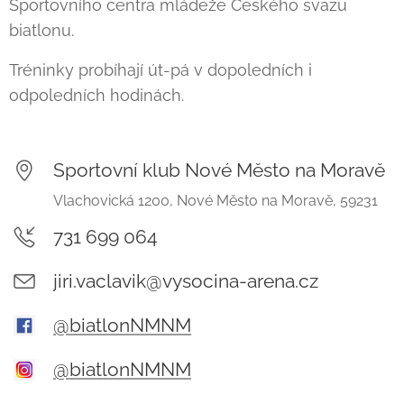
Sportovního centra mládeže Českého svazu
biatlonu.
Tréninky probíhají út-pá v dopoledních i
odpoledních hodinách.
Sportovní klub Nové Město na Moravě
Vlachovická 1200, Nové Město na Moravě, 59231
731 699 064
jiri.vaclavik@vysocina-arena.cz
@biatlonNMNM
@biatlonNMNM