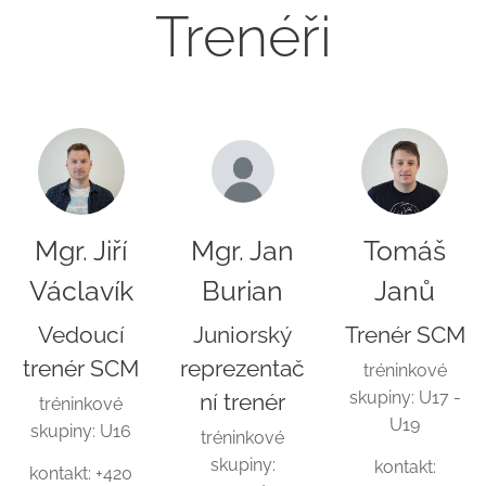
Trenéři
Mgr. Jiří
Mgr. Jan
Tomáš
Václavík
Burian
Janů
Vedoucí
Juniorský
Trenér SCM
trenér SCM
reprezentač
tréninkové
skupiny: U17 -
ní trenér
tréninkové
U19
skupiny: U16
tréninkové
skupiny:
kontakt:
kontakt: +420