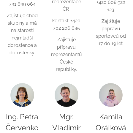
reprezentace
+420 608 922
731 699 064
ČR
123
Zajišťuje chod
kontakt: +420
Zajišťuje
skupiny a má
702 206 645
přípravu
na starosti
sportovců od
nejmladší
Zajišťuje
17 do 19 let.
dorostence a
přípravu
dorostenky.
reprezentantů
České
republiky.
Ing. Petra
Mgr.
Kamila
Červenko
Vladimír
Orálková